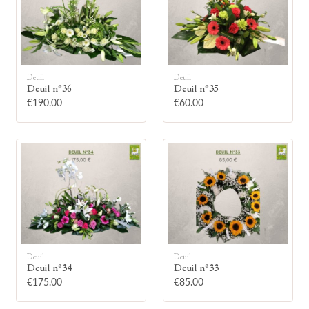
Deuil
Deuil
Deuil n°36
Deuil n°35
🕯
€190.00
€60.00
Allumez une bougie
Montrez votre soutien à la famille en
allumant symboliquement une bougie.
Votre prénom
Deuil
Deuil
Deuil n°34
Deuil n°33
€175.00
€85.00