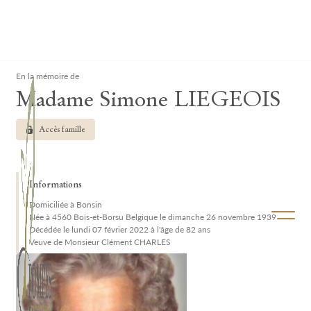
Lardau - Laffut Funérariums
Clos
En la mémoire de
Madame Simone LIEGEOIS
Accès famille
Informations
Domiciliée à Bonsin
Ouvrir/f
Née à 4560 Bois-et-Borsu Belgique le dimanche 26 novembre 1939
Décédée le lundi 07 février 2022 à l'âge de 82 ans
Veuve de Monsieur Clément CHARLES