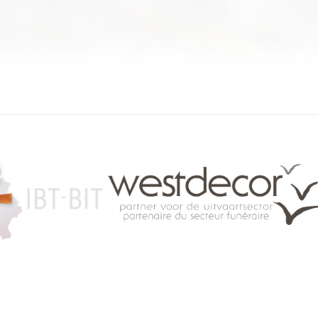
084 46 63 24
info@funerariu