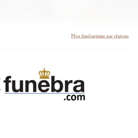
Nos funérariums par régions
m-lardau-laffut.be
Cookies
Vie privée
Disclaimer