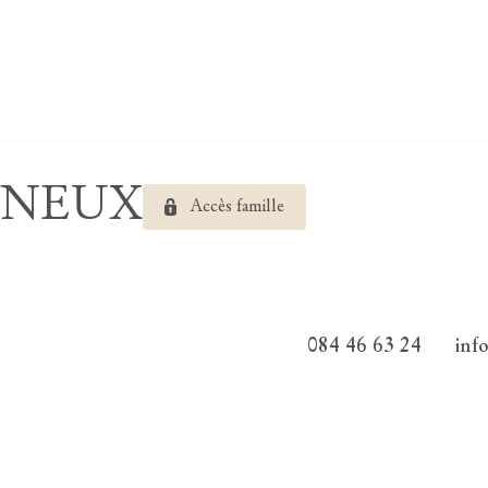
LONEUX
Accès famille
084 46 63 24
inf