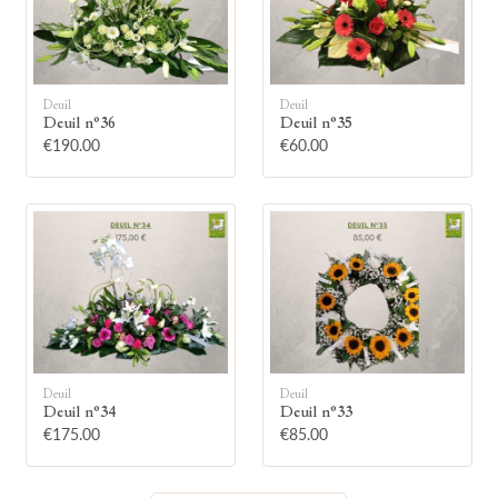
Deuil
Deuil
Deuil n°36
Deuil n°35
🕯
€190.00
€60.00
Allumez une bougie
Montrez votre soutien à la famille en
allumant symboliquement une bougie.
Votre prénom
Deuil
Deuil
Deuil n°34
Deuil n°33
€175.00
€85.00
Votre nom