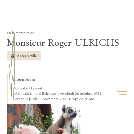
Lardau - Laffut Funérariums
Clos
En la mémoire de
Monsieur Roger ULRICHS
Accès famille
Informations
Domicilié à Limont
Ouvrir/f
Né à 4160 Limont Belgique le vendredi 26 octobre 1951
Décédé le jeudi 11 novembre 2021 à l'âge de 70 ans