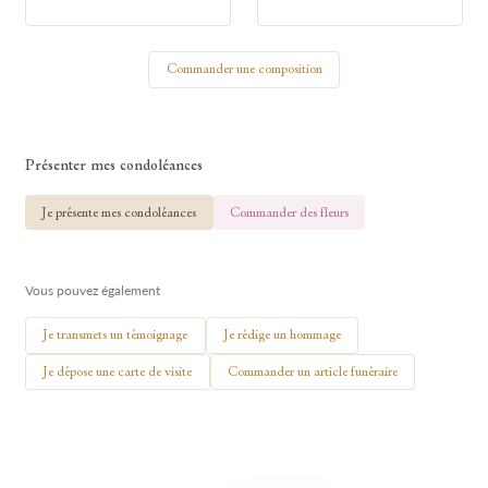
Votre nom
Commander une composition
🕯 Allumer ma bougie
Présenter mes condoléances
Je présente mes condoléances
Commander des fleurs
Vous pouvez également
Je transmets un témoignage
Je rédige un hommage
Je dépose une carte de visite
Commander un article funéraire