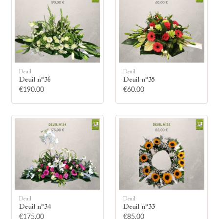
Deuil
Deuil
🕯
Deuil n°36
Deuil n°35
€190.00
€60.00
Allumez une bougie
Montrez votre soutien à la famille en
allumant symboliquement une bougie.
Votre prénom
Deuil
Deuil
Deuil n°34
Deuil n°33
€175.00
€85.00