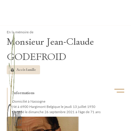
Lardau - Laffut Funérariums
Clos
En la mémoire de
Monsieur Jean-Claude
GODEFROID
Accès famille
Ouvrir/f
Informations
Domicilié à Nassogne
Né à 6900 Hargimont Belgique le jeudi 13 juillet 1950
Décédé le dimanche 26 septembre 2021 à l'âge de 71 ans