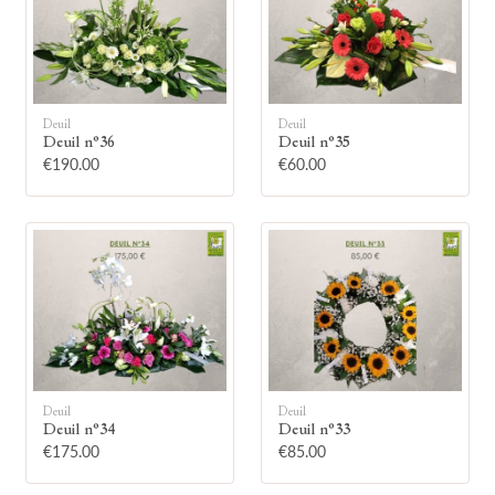
Deuil
Deuil
Deuil n°36
Deuil n°35
🕯
€190.00
€60.00
Allumez une bougie
Montrez votre soutien à la famille en
allumant symboliquement une bougie.
Votre prénom
Deuil
Deuil
Deuil n°34
Deuil n°33
€175.00
€85.00