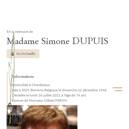
Lardau - Laffut Funérariums
Clos
En la mémoire de
Madame Simone DUPUIS
Accès famille
Informations
Domiciliée à Chardeneux
Ouvrir/f
Née à 5021 Boninne Belgique le dimanche 22 décembre 1946
Décédée le lundi 26 juillet 2021 à l'âge de 74 ans
Épouse de Monsieur Gilbert FERON