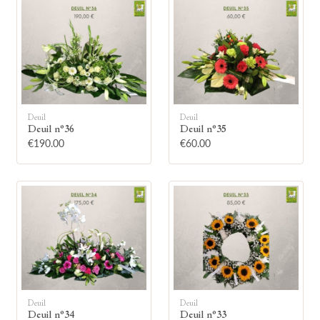
🕯
Deuil
Deuil
Deuil n°36
Deuil n°35
€190.00
€60.00
Allumez une bougie
Montrez votre soutien à la famille en
allumant symboliquement une bougie.
Votre prénom
Deuil
Deuil
Deuil n°34
Deuil n°33