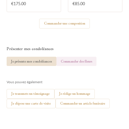
€175.00
€85.00
Votre nom
Commander une composition
🕯 Allumer ma bougie
Présenter mes condoléances
Je présente mes condoléances
Commander des fleurs
Vous pouvez également
Je transmets un témoignage
Je rédige un hommage
Je dépose une carte de visite
Commander un article funéraire