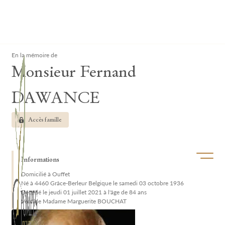
Lardau - Laffut Funérariums
Clos
En la mémoire de
Monsieur Fernand
DAWANCE
Accès famille
Ouvrir/f
Informations
Domicilié à Ouffet
Né à 4460 Grâce-Berleur Belgique le samedi 03 octobre 1936
Décédé le jeudi 01 juillet 2021 à l'âge de 84 ans
Veuf de Madame Marguerite BOUCHAT