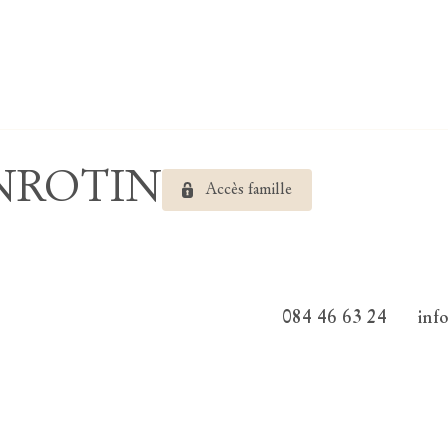
ENROTIN
Accès famille
084 46 63 24
inf