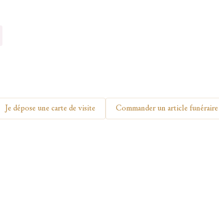
Votre prénom
Votre nom
Je dépose une carte de visite
Commander un article funéraire
🕯 Allumer ma bougie