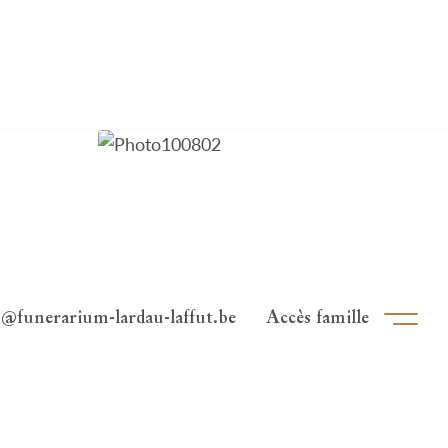
Clos
o@funerarium-lardau-laffut.be
Accès famille
Ouvri