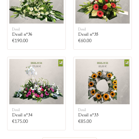
Deuil
Deuil
Deuil n°36
Deuil n°35
🕯
€190.00
€60.00
Allumez une bougie
Montrez votre soutien à la famille en
allumant symboliquement une bougie.
Votre prénom
Deuil
Deuil
Deuil n°34
Deuil n°33
€175.00
€85.00
Votre nom