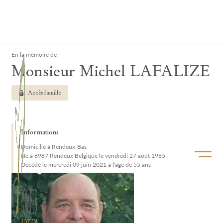
Lardau - Laffut Funérariums
Clos
En la mémoire de
Monsieur Michel LAFALIZE
Accès famille
Informations
Domicilié à Rendeux-Bas
Ouvrir/f
Né à 6987 Rendeux Belgique le vendredi 27 août 1965
Décédé le mercredi 09 juin 2021 à l'âge de 55 ans