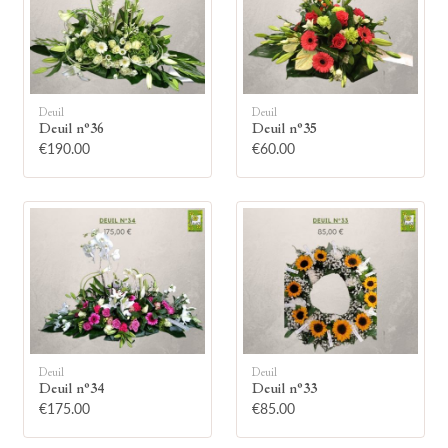
Deuil
Deuil
Deuil n°36
Deuil n°35
🕯
€190.00
€60.00
Allumez une bougie
Montrez votre soutien à la famille en
allumant symboliquement une bougie.
Votre prénom
Deuil
Deuil
Deuil n°34
Deuil n°33
€175.00
€85.00