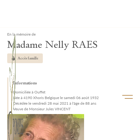
Lardau - Laffut Funérariums
Clos
En la mémoire de
Madame Nelly RAES
Accès famille
Informations
Domiciliée à Ouffet
Ouvrir/f
Née à 4190 Xhoris Belgique le samedi 06 août 1932
Décédée le vendredi 28 mai 2021 à l'âge de 88 ans
Veuve de Monsieur Jules VINCENT