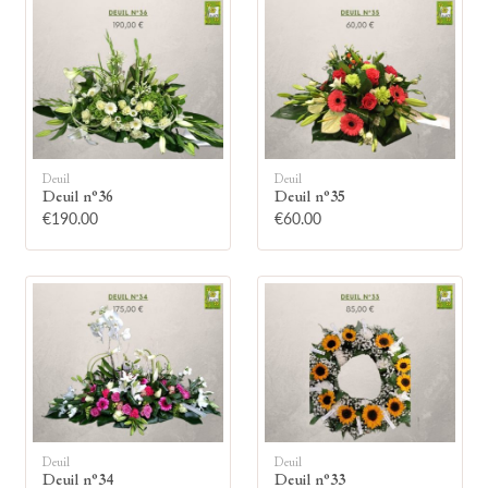
🕯
Deuil
Deuil
Deuil n°36
Deuil n°35
€190.00
€60.00
Allumez une bougie
Montrez votre soutien à la famille en
allumant symboliquement une bougie.
Votre prénom
Deuil
Deuil
Deuil n°34
Deuil n°33