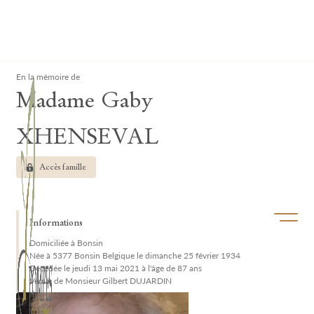
Lardau - Laffut Funérariums
Clos
En la mémoire de
Madame Gaby
XHENSEVAL
Accès famille
Ouvrir/f
Informations
Domiciliée à Bonsin
Née à 5377 Bonsin Belgique le dimanche 25 février 1934
Décédée le jeudi 13 mai 2021 à l'âge de 87 ans
Veuve de Monsieur Gilbert DUJARDIN