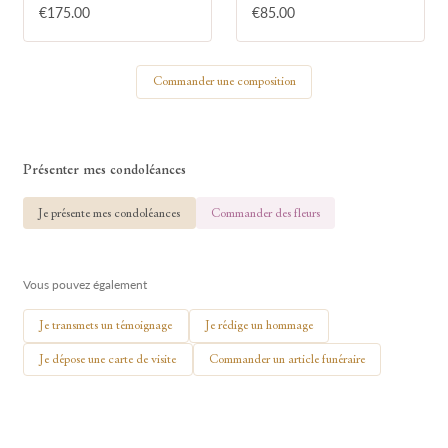
€175.00
€85.00
Votre nom
Commander une composition
🕯 Allumer ma bougie
Présenter mes condoléances
Je présente mes condoléances
Commander des fleurs
Vous pouvez également
Je transmets un témoignage
Je rédige un hommage
Je dépose une carte de visite
Commander un article funéraire