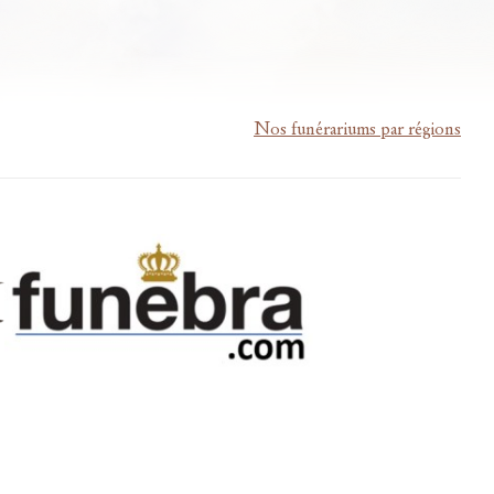
Nos funérariums par régions
m-lardau-laffut.be
Cookies
Vie privée
Disclaimer