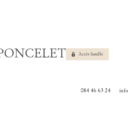
e PONCELET
Accès famille
084 46 63 24
inf