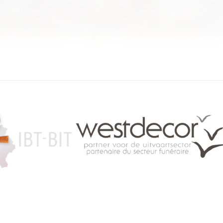
084 46 63 24
info@funerariu