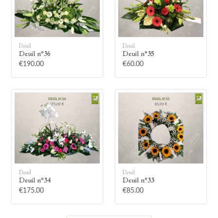
Deuil
Deuil
Deuil n°36
Deuil n°35
🕯
€190.00
€60.00
Allumez une bougie
Montrez votre soutien à la famille en
allumant symboliquement une bougie.
Votre prénom
Deuil
Deuil
Deuil n°34
Deuil n°33
€175.00
€85.00
Votre nom