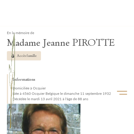
Lardau - Laffut Funérariums
Clos
En la mémoire de
Madame Jeanne PIROTTE
Accès famille
Informations
Domiciliée à Ocquier
Ouvrir/f
Née à 4560 Ocquier Belgique le dimanche 11 septembre 1932
Décédée le mardi 13 avril 2021 à l'âge de 88 ans