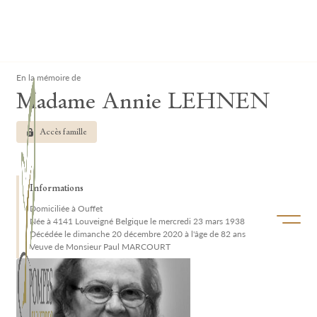
Lardau - Laffut Funérariums
Clos
En la mémoire de
Madame Annie LEHNEN
Accès famille
Informations
Domiciliée à Ouffet
Ouvrir/f
Née à 4141 Louveigné Belgique le mercredi 23 mars 1938
Décédée le dimanche 20 décembre 2020 à l'âge de 82 ans
Veuve de Monsieur Paul MARCOURT