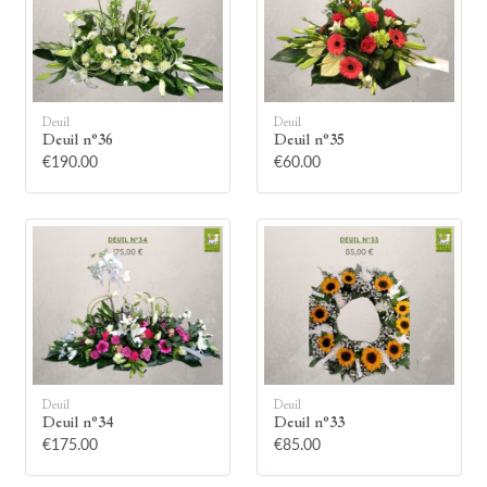
Deuil
Deuil
Deuil n°36
Deuil n°35
🕯
€190.00
€60.00
Allumez une bougie
Montrez votre soutien à la famille en
allumant symboliquement une bougie.
Votre prénom
Deuil
Deuil
Deuil n°34
Deuil n°33
€175.00
€85.00