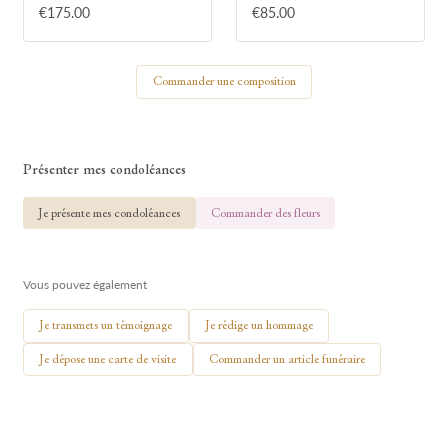
€175.00
€85.00
Votre nom
Commander une composition
🕯 Allumer ma bougie
Présenter mes condoléances
Je présente mes condoléances
Commander des fleurs
Vous pouvez également
Je transmets un témoignage
Je rédige un hommage
Je dépose une carte de visite
Commander un article funéraire