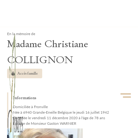
Lardau - Laffut Funérariums
Clos
En la mémoire de
Madame Christiane
COLLIGNON
Accès famille
Ouvrir/f
Informations
Domiciliée à Fronville
Née à 6940 Grande-Eneille Belgique le jeudi 16 juillet 1942
Décédée le vendredi 11 décembre 2020 à l'âge de 78 ans
Épouse de Monsieur Gaston WARNIER