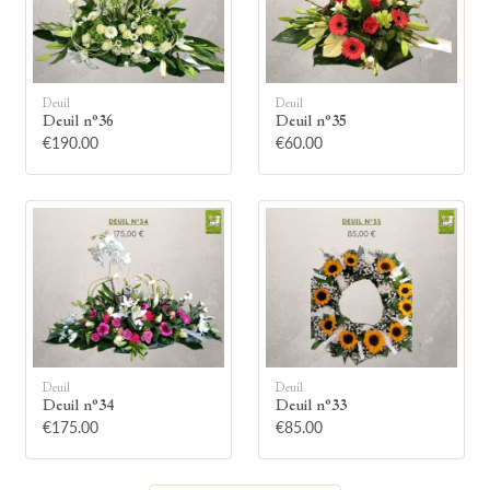
Deuil
Deuil
Deuil n°36
Deuil n°35
🕯
€190.00
€60.00
Allumez une bougie
Montrez votre soutien à la famille en
allumant symboliquement une bougie.
Votre prénom
Deuil
Deuil
Deuil n°34
Deuil n°33
€175.00
€85.00
Votre nom