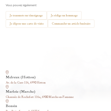
Vous pouvez également
🕯 Allumer ma bougie
Je transmets un témoignage
Je rédige un hommage
Je dépose une carte de visite
Commander un article funéraire
Nos funérariums
Melreux (Hotton)
Av. de la Gare 116, 6990 Hotton
Marloie (Marche)
Chaussée de Rochefort 116a, 6900 Marche-en-Famenne
Bonsin