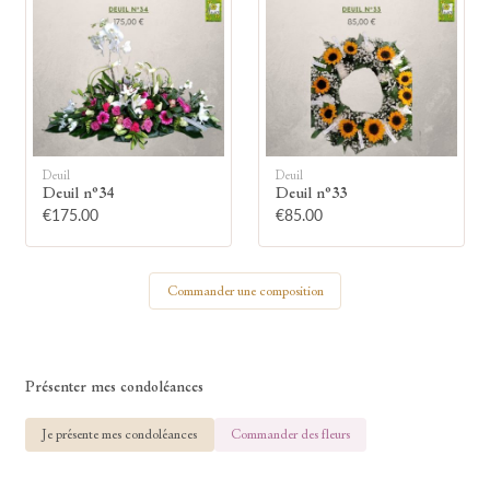
🕯
Allumez une bougie
Montrez votre soutien à la famille en
Deuil
Deuil
allumant symboliquement une bougie.
Deuil n°34
Deuil n°33
€175.00
€85.00
Votre prénom
Commander une composition
Votre nom
Présenter mes condoléances
Je présente mes condoléances
Commander des fleurs