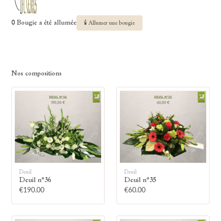
0 Bougie a été allumée
🕯 Allumer une bougie
Nos compositions
Deuil
Deuil
Deuil n°36
Deuil n°35
€190.00
€60.00