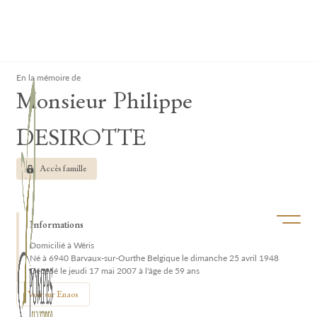
Lardau - Laffut Funérariums
Clos
En la mémoire de
Monsieur Philippe
DESIROTTE
Accès famille
Ouvrir/f
Informations
Domicilié à Wéris
Né à 6940 Barvaux-sur-Ourthe Belgique le dimanche 25 avril 1948
Décédé le jeudi 17 mai 2007 à l'âge de 59 ans
Voir sur Enaos