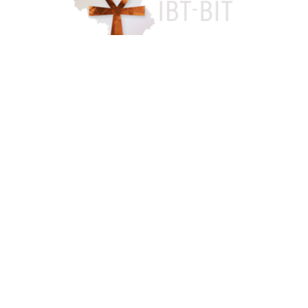
Accès famille
084 46 63 24
info@funerarium-lardau-laffut.be
Cookies
Vie privée