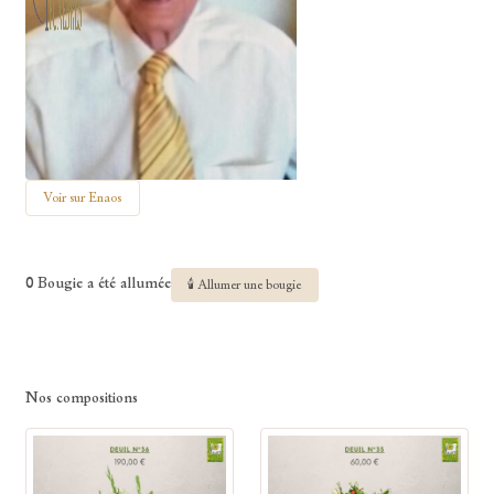
Voir sur Enaos
0 Bougie a été allumée
🕯 Allumer une bougie
Nos compositions