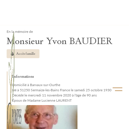
Lardau - Laffut Funérariums
Clos
En la mémoire de
Monsieur Yvon BAUDIER
Accès famille
Informations
Domicilié à Barvaux-sur-Ourthe
Ouvrir/f
Né à 51250 Sermaize-les-Bains France le samedi 25 octobre 1930
Décédé le mercredi 11 novembre 2020 à l'âge de 90 ans
Époux de Madame Lucienne LAURENT