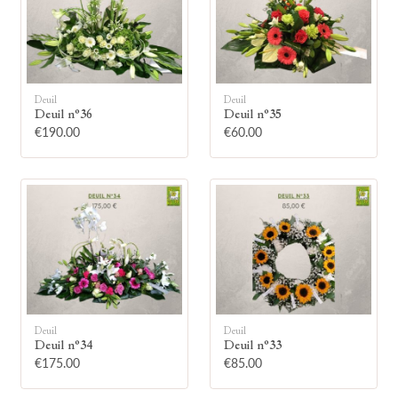
Deuil
Deuil
Deuil n°36
Deuil n°35
🕯
€190.00
€60.00
Allumez une bougie
Montrez votre soutien à la famille en
allumant symboliquement une bougie.
Votre prénom
Deuil
Deuil
Deuil n°34
Deuil n°33
€175.00
€85.00