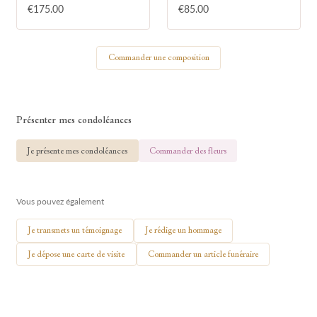
€175.00
€85.00
Votre nom
Commander une composition
🕯 Allumer ma bougie
Présenter mes condoléances
Je présente mes condoléances
Commander des fleurs
Vous pouvez également
Je transmets un témoignage
Je rédige un hommage
Je dépose une carte de visite
Commander un article funéraire