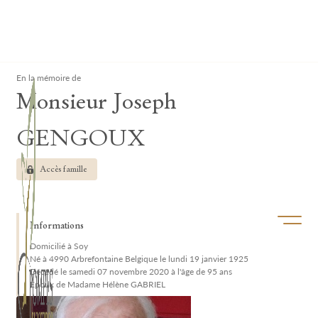
Lardau - Laffut Funérariums
Clos
En la mémoire de
Monsieur Joseph
GENGOUX
Accès famille
Ouvrir/f
Informations
Domicilié à Soy
Né à 4990 Arbrefontaine Belgique le lundi 19 janvier 1925
Décédé le samedi 07 novembre 2020 à l'âge de 95 ans
Époux de Madame Hélène GABRIEL