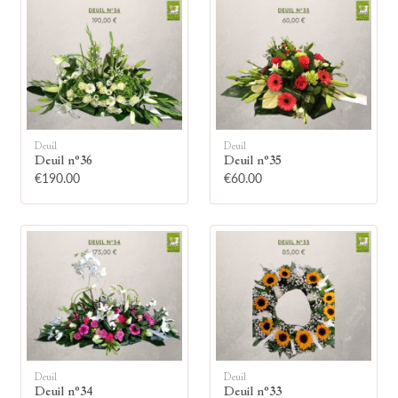
🕯
Deuil
Deuil
Deuil n°36
Deuil n°35
€190.00
€60.00
Allumez une bougie
Montrez votre soutien à la famille en
allumant symboliquement une bougie.
Votre prénom
Deuil
Deuil
Deuil n°34
Deuil n°33