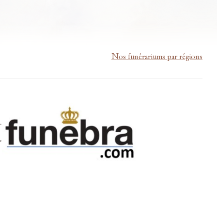
Nos funérariums par régions
m-lardau-laffut.be
Cookies
Vie privée
Disclaimer