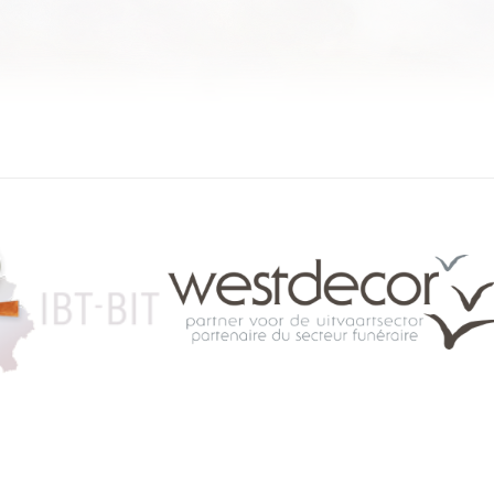
084 46 63 24
info@funerariu