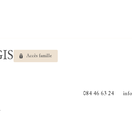
IS
Accès famille
084 46 63 24
inf
1