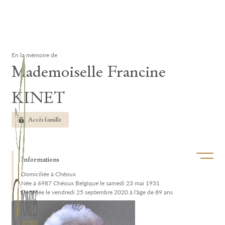
Lardau - Laffut Funérariums
Clos
En la mémoire de
Mademoiselle Francine
KINET
Accès famille
Ouvrir/f
Informations
Domiciliée à Chéoux
Née à 6987 Chéoux Belgique le samedi 23 mai 1931
Décédée le vendredi 25 septembre 2020 à l'âge de 89 ans