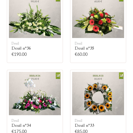
Deuil
Deuil
🕯
Deuil n°36
Deuil n°35
€190.00
€60.00
Allumez une bougie
Montrez votre soutien à la famille en
allumant symboliquement une bougie.
Votre prénom
Deuil
Deuil
Deuil n°34
Deuil n°33
€175.00
€85.00