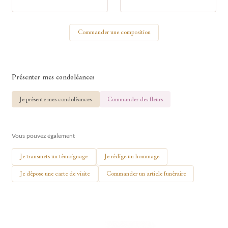
Votre nom
Commander une composition
🕯 Allumer ma bougie
Présenter mes condoléances
Je présente mes condoléances
Commander des fleurs
Vous pouvez également
Je transmets un témoignage
Je rédige un hommage
Je dépose une carte de visite
Commander un article funéraire