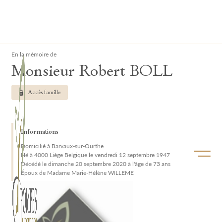
Lardau - Laffut Funérariums
Clos
En la mémoire de
Monsieur Robert BOLL
Accès famille
Informations
Domicilié à Barvaux-sur-Ourthe
Ouvrir/f
Né à 4000 Liège Belgique le vendredi 12 septembre 1947
Décédé le dimanche 20 septembre 2020 à l'âge de 73 ans
Époux de Madame Marie-Hélène WILLEME