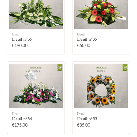
Deuil
Deuil
Deuil n°36
Deuil n°35
🕯
€190.00
€60.00
Allumez une bougie
Montrez votre soutien à la famille en
allumant symboliquement une bougie.
Votre prénom
Deuil
Deuil
Deuil n°34
Deuil n°33
€175.00
€85.00