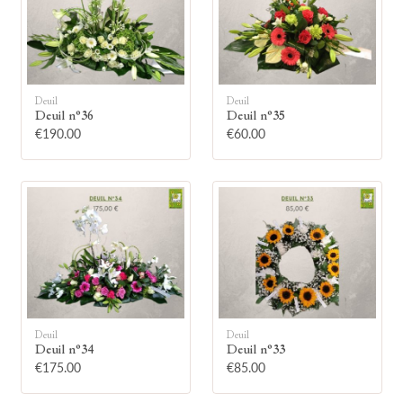
Deuil
Deuil
Deuil n°36
Deuil n°35
🕯
€190.00
€60.00
Allumez une bougie
Montrez votre soutien à la famille en
allumant symboliquement une bougie.
Votre prénom
Deuil
Deuil
Deuil n°34
Deuil n°33
€175.00
€85.00