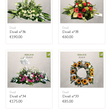
Deuil
Deuil
Deuil n°36
Deuil n°35
🕯
€190.00
€60.00
Allumez une bougie
Montrez votre soutien à la famille en
allumant symboliquement une bougie.
Votre prénom
Deuil
Deuil
Deuil n°34
Deuil n°33
€175.00
€85.00