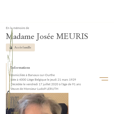
Lardau - Laffut Funérariums
Clos
En la mémoire de
Madame Josée MEURIS
Accès famille
Informations
Domiciliée à Barvaux-sur-Ourthe
Ouvrir/f
Née à 4000 Liège Belgique le jeudi 21 mars 1929
Décédée le vendredi 17 juillet 2020 à l'âge de 91 ans
Veuve de Monsieur Ludolf LERUTH