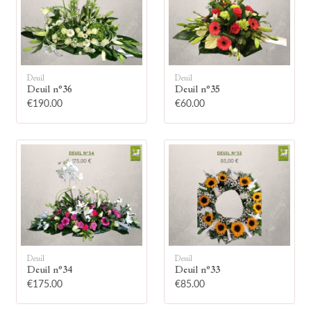
Deuil
Deuil
Deuil n°36
Deuil n°35
🕯
€190.00
€60.00
Allumez une bougie
Montrez votre soutien à la famille en
allumant symboliquement une bougie.
Votre prénom
Deuil
Deuil
Deuil n°34
Deuil n°33
€175.00
€85.00