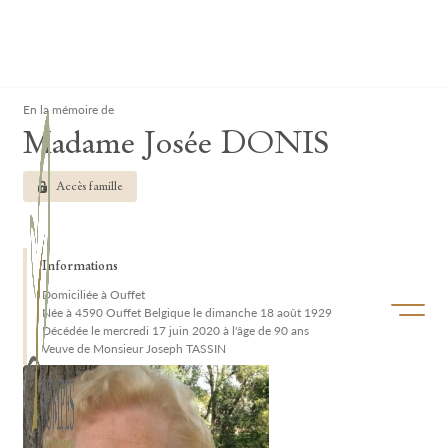
Lardau - Laffut Funérariums
Clos
En la mémoire de
Madame Josée DONIS
Accès famille
Informations
Domiciliée à Ouffet
Ouvrir/f
Née à 4590 Ouffet Belgique le dimanche 18 août 1929
Décédée le mercredi 17 juin 2020 à l'âge de 90 ans
Veuve de Monsieur Joseph TASSIN