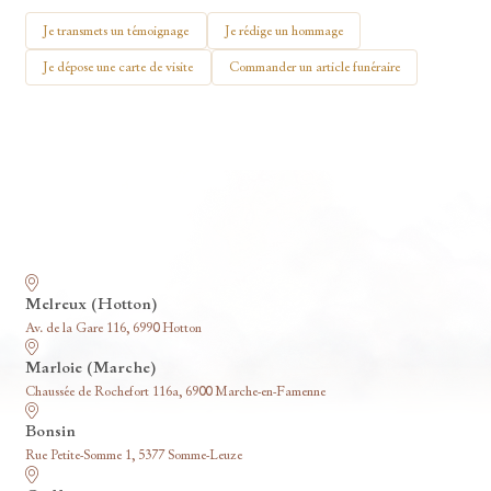
🕯 Allumer ma bougie
Je transmets un témoignage
Je rédige un hommage
Je dépose une carte de visite
Commander un article funéraire
Nos funérariums
Melreux (Hotton)
Av. de la Gare 116, 6990 Hotton
Marloie (Marche)
Chaussée de Rochefort 116a, 6900 Marche-en-Famenne
Bonsin
Rue Petite-Somme 1, 5377 Somme-Leuze