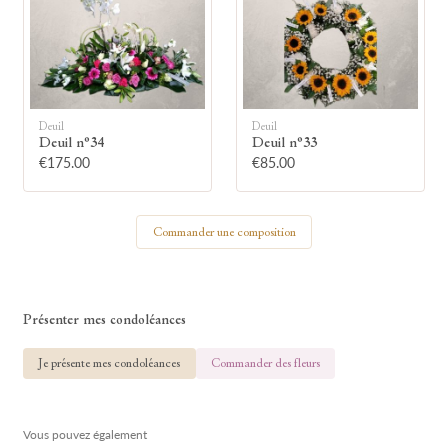
🕯
Allumez une bougie
Deuil
Deuil
Montrez votre soutien à la famille en
Deuil n°34
Deuil n°33
allumant symboliquement une bougie.
€175.00
€85.00
Votre prénom
Commander une composition
Présenter mes condoléances
Votre nom
Je présente mes condoléances
Commander des fleurs
Vous pouvez également