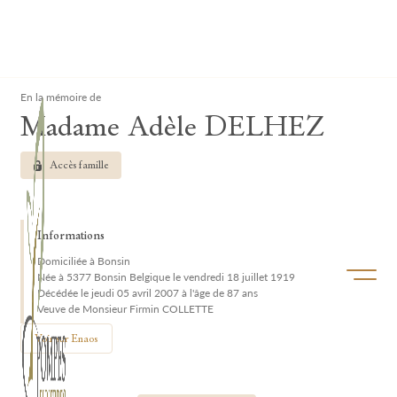
Lardau - Laffut Funérariums
Clos
En la mémoire de
Madame Adèle DELHEZ
Accès famille
Informations
Domiciliée à Bonsin
Ouvrir/f
Née à 5377 Bonsin Belgique le vendredi 18 juillet 1919
Décédée le jeudi 05 avril 2007 à l'âge de 87 ans
Veuve de Monsieur Firmin COLLETTE
Voir sur Enaos