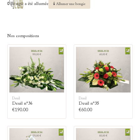
0 Bougie a été allumée
🕯 Allumer une bougie
Nos compositions
Deuil
Deuil
Deuil n°36
Deuil n°35
€190.00
€60.00