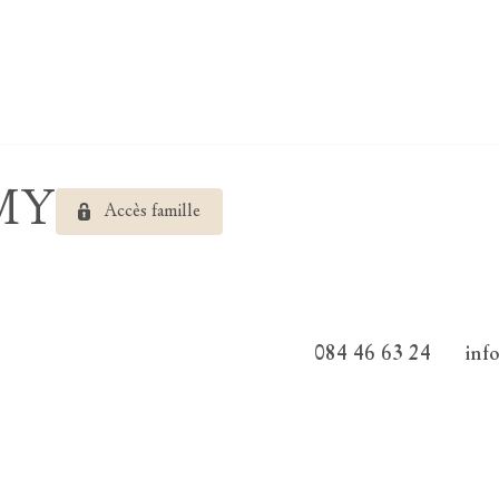
EMY
Accès famille
084 46 63 24
inf