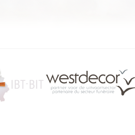
084 46 63 24
info@funerariu