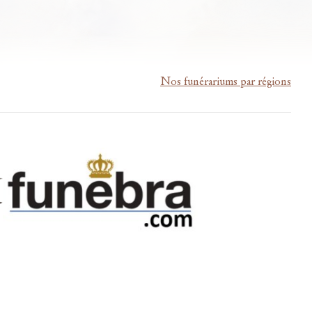
Nos funérariums par régions
m-lardau-laffut.be
Cookies
Vie privée
Disclaimer