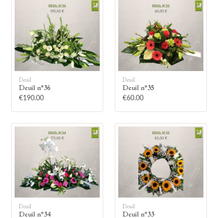
🕯
Deuil
Deuil
Deuil n°36
Deuil n°35
€190.00
€60.00
Allumez une bougie
Montrez votre soutien à la famille en
allumant symboliquement une bougie.
Votre prénom
Deuil
Deuil
Deuil n°34
Deuil n°33