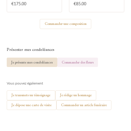
€175.00
€85.00
Votre nom
Commander une composition
🕯 Allumer ma bougie
Présenter mes condoléances
Je présente mes condoléances
Commander des fleurs
Vous pouvez également
Je transmets un témoignage
Je rédige un hommage
Je dépose une carte de visite
Commander un article funéraire