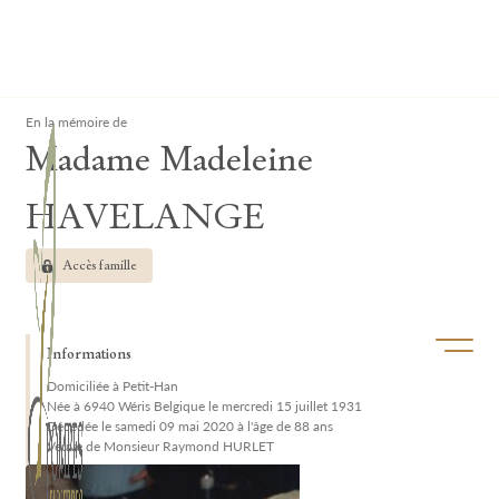
Lardau - Laffut Funérariums
Clos
En la mémoire de
Madame Madeleine
HAVELANGE
Accès famille
Ouvrir/f
Informations
Domiciliée à Petit-Han
Née à 6940 Wéris Belgique le mercredi 15 juillet 1931
Décédée le samedi 09 mai 2020 à l'âge de 88 ans
Veuve de Monsieur Raymond HURLET