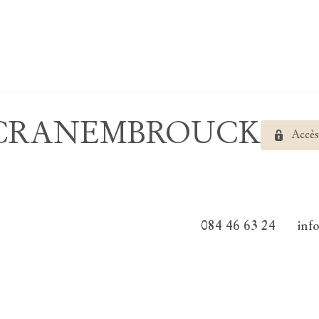
ude CRANEMBROUCK
Accès
084 46 63 24
inf