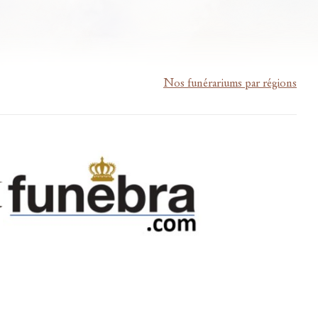
Nos funérariums par régions
m-lardau-laffut.be
Cookies
Vie privée
Disclaimer