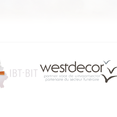
084 46 63 24
info@funerariu