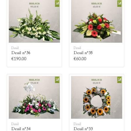
🕯
Deuil
Deuil
Deuil n°36
Deuil n°35
€190.00
€60.00
Allumez une bougie
Montrez votre soutien à la famille en
allumant symboliquement une bougie.
Votre prénom
Deuil
Deuil
Deuil n°34
Deuil n°33