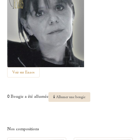
Voir sur Enaos
0 Bougie a été allumée
🕯 Allumer une bougie
Nos compositions