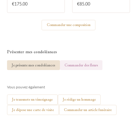
€175.00
€85.00
Votre nom
Commander une composition
🕯 Allumer ma bougie
Présenter mes condoléances
Je présente mes condoléances
Commander des fleurs
Vous pouvez également
Je transmets un témoignage
Je rédige un hommage
Je dépose une carte de visite
Commander un article funéraire