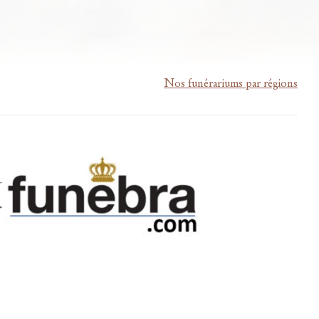
Nos funérariums par régions
m-lardau-laffut.be
Cookies
Vie privée
Disclaimer