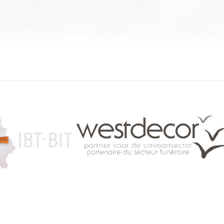
084 46 63 24
info@funerariu