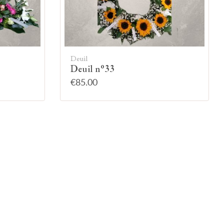
Deuil
Deuil n°33
€85.00