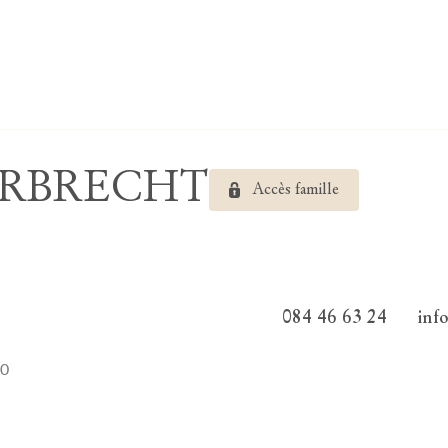
HARBRECHT
Accès famille
084 46 63 24
inf
30