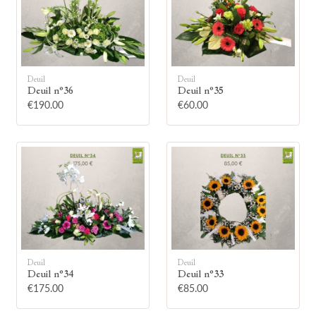
Deuil
Deuil
Deuil n°36
Deuil n°35
🕯
€190.00
€60.00
Allumez une bougie
Montrez votre soutien à la famille en
allumant symboliquement une bougie.
Votre prénom
Deuil
Deuil
Deuil n°34
Deuil n°33
€175.00
€85.00