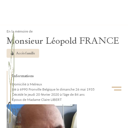
Lardau - Laffut Funérariums
Clos
En la mémoire de
Monsieur Léopold FRANCE
Accès famille
Informations
Domicilié à Melreux
Ouvrir/f
Né à 6990 Fronville Belgique le dimanche 26 mai 1935
Décédé le jeudi 20 février 2020 à l'âge de 84 ans
Époux de Madame Claire LIBERT