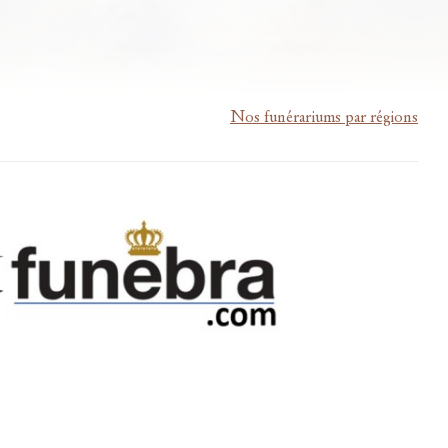
Nos funérariums par régions
m-lardau-laffut.be
Cookies
Vie privée
Disclaimer