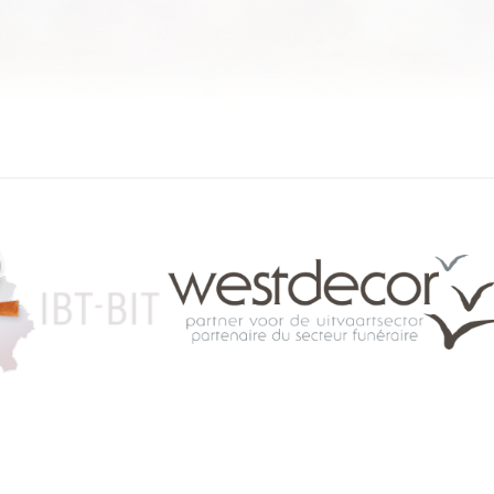
084 46 63 24
info@funerariu