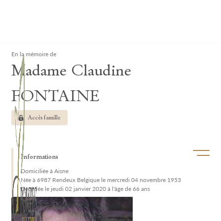
Lardau - Laffut Funérariums
Clos
En la mémoire de
Madame Claudine
FONTAINE
Accès famille
Ouvrir/f
Informations
Domiciliée à Aisne
Née à 6987 Rendeux Belgique le mercredi 04 novembre 1953
Décédée le jeudi 02 janvier 2020 à l'âge de 66 ans