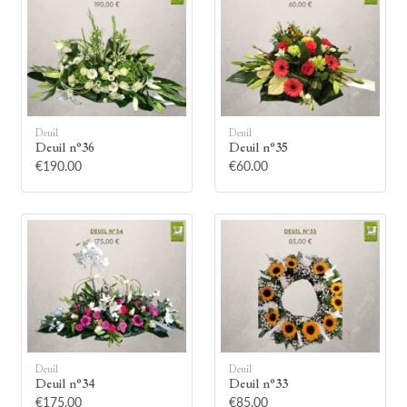
Deuil
Deuil
🕯
Deuil n°36
Deuil n°35
€190.00
€60.00
Allumez une bougie
Montrez votre soutien à la famille en
allumant symboliquement une bougie.
Votre prénom
Deuil
Deuil
Deuil n°34
Deuil n°33
€175.00
€85.00