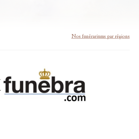
Nos funérariums par régions
m-lardau-laffut.be
Cookies
Vie privée
Disclaimer