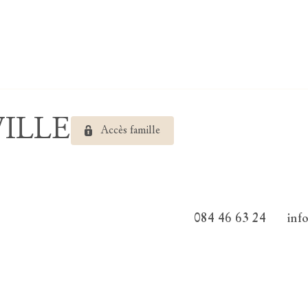
VILLE
Accès famille
084 46 63 24
inf