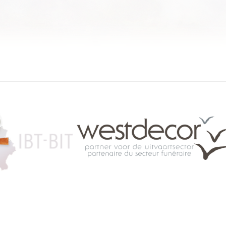
084 46 63 24
info@funerariu