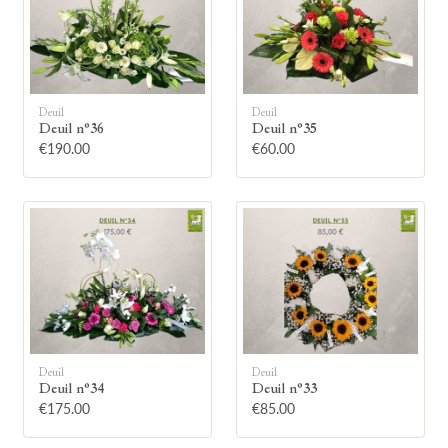
Deuil
Deuil
Deuil n°36
Deuil n°35
🕯
€190.00
€60.00
Allumez une bougie
Montrez votre soutien à la famille en
allumant symboliquement une bougie.
Votre prénom
Deuil
Deuil
Deuil n°34
Deuil n°33
€175.00
€85.00