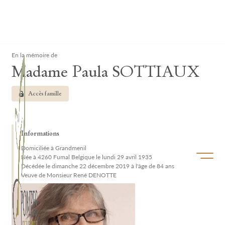
Lardau - Laffut Funérariums
Clos
En la mémoire de
Madame Paula SOTTIAUX
Accès famille
Informations
Domiciliée à Grandmenil
Ouvrir/f
Née à 4260 Fumal Belgique le lundi 29 avril 1935
Décédée le dimanche 22 décembre 2019 à l'âge de 84 ans
Veuve de Monsieur René DENOTTE