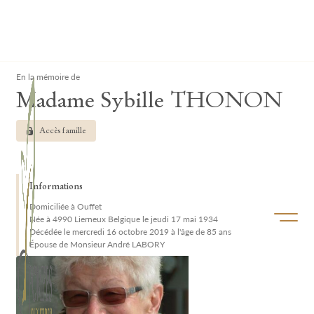
Lardau - Laffut Funérariums
Clos
En la mémoire de
Madame Sybille THONON
Accès famille
Informations
Domiciliée à Ouffet
Ouvrir/f
Née à 4990 Lierneux Belgique le jeudi 17 mai 1934
Décédée le mercredi 16 octobre 2019 à l'âge de 85 ans
Épouse de Monsieur André LABORY