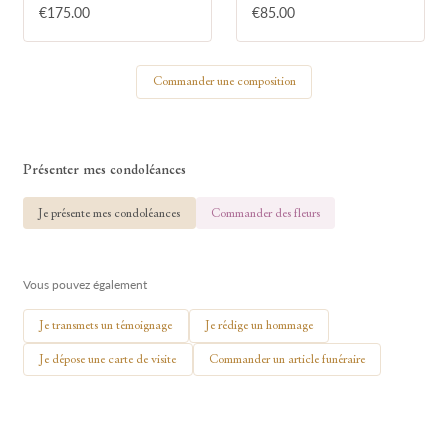
€175.00
€85.00
Votre nom
Commander une composition
🕯 Allumer ma bougie
Présenter mes condoléances
Je présente mes condoléances
Commander des fleurs
Vous pouvez également
Je transmets un témoignage
Je rédige un hommage
Je dépose une carte de visite
Commander un article funéraire