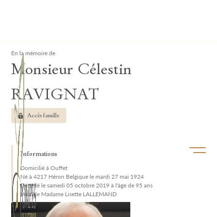
Lardau - Laffut Funérariums
Clos
En la mémoire de
Monsieur Célestin
RAVIGNAT
Accès famille
Ouvrir/f
Informations
Domicilié à Ouffet
Né à 4217 Héron Belgique le mardi 27 mai 1924
Décédé le samedi 05 octobre 2019 à l'âge de 95 ans
Veuf de Madame Lisette LALLEMAND