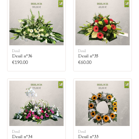
🕯
Deuil
Deuil
Deuil n°36
Deuil n°35
€190.00
€60.00
Allumez une bougie
Montrez votre soutien à la famille en
allumant symboliquement une bougie.
Votre prénom
Deuil
Deuil
Deuil n°34
Deuil n°33