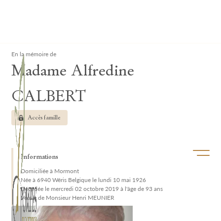
Lardau - Laffut Funérariums
Clos
En la mémoire de
Madame Alfredine
CALBERT
Accès famille
Ouvrir/f
Informations
Domiciliée à Mormont
Née à 6940 Wéris Belgique le lundi 10 mai 1926
Décédée le mercredi 02 octobre 2019 à l'âge de 93 ans
Veuve de Monsieur Henri MEUNIER