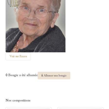
Voir sur Enaos
0 Bougie a été allumée
🕯 Allumer une bougie
Nos compositions