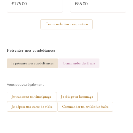
€175.00
€85.00
Votre nom
Commander une composition
🕯 Allumer ma bougie
Présenter mes condoléances
Je présente mes condoléances
Commander des fleurs
Vous pouvez également
Je transmets un témoignage
Je rédige un hommage
Je dépose une carte de visite
Commander un article funéraire