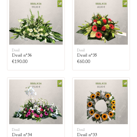
🕯
Deuil
Deuil
Deuil n°36
Deuil n°35
€190.00
€60.00
Allumez une bougie
Montrez votre soutien à la famille en
allumant symboliquement une bougie.
Votre prénom
Deuil
Deuil
Deuil n°34
Deuil n°33