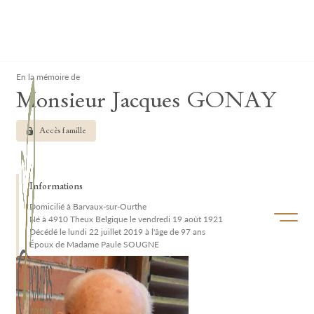
Lardau - Laffut Funérariums
Clos
En la mémoire de
Monsieur Jacques GONAY
Accès famille
Informations
Domicilié à Barvaux-sur-Ourthe
Ouvrir/f
Né à 4910 Theux Belgique le vendredi 19 août 1921
Décédé le lundi 22 juillet 2019 à l'âge de 97 ans
Époux de Madame Paule SOUGNE