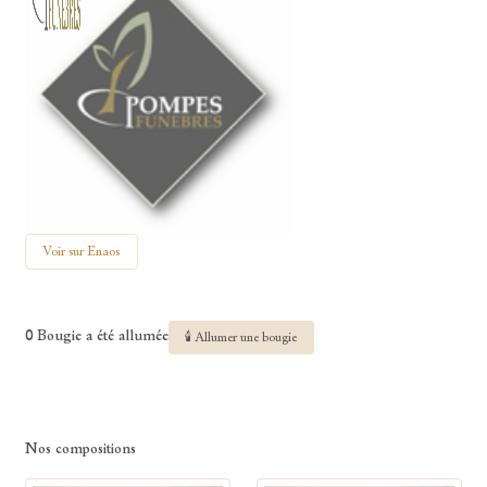
Voir sur Enaos
0 Bougie a été allumée
🕯 Allumer une bougie
Nos compositions