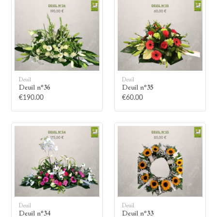
🕯
Deuil
Deuil
Deuil n°36
Deuil n°35
€190.00
€60.00
Allumez une bougie
Montrez votre soutien à la famille en
allumant symboliquement une bougie.
Votre prénom
Deuil
Deuil
Deuil n°34
Deuil n°33