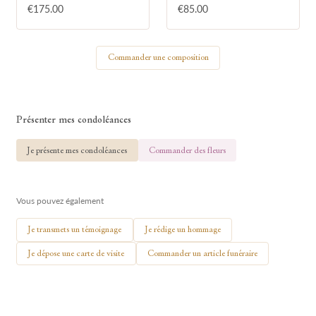
€175.00
€85.00
Votre nom
Commander une composition
🕯 Allumer ma bougie
Présenter mes condoléances
Je présente mes condoléances
Commander des fleurs
Vous pouvez également
Je transmets un témoignage
Je rédige un hommage
Je dépose une carte de visite
Commander un article funéraire