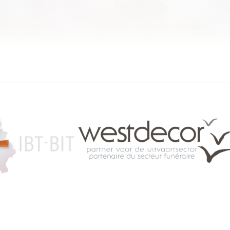
084 46 63 24
info@funerariu