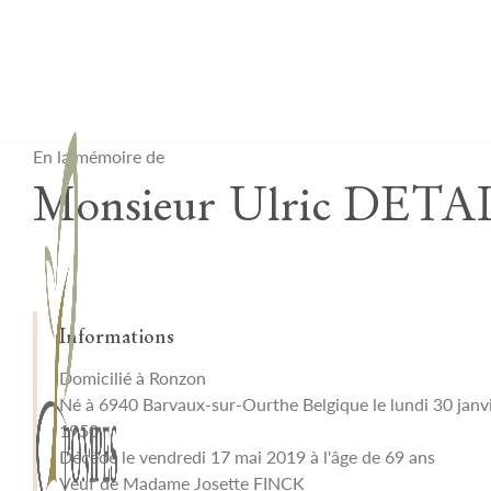
Lardau - Laffut Funérariums
En la mémoire de
Monsieur Ulric DETA
Informations
Domicilié à Ronzon
Né à 6940 Barvaux-sur-Ourthe Belgique le lundi 30 janv
1950
Décédé le vendredi 17 mai 2019 à l'âge de 69 ans
Veuf de Madame Josette FINCK