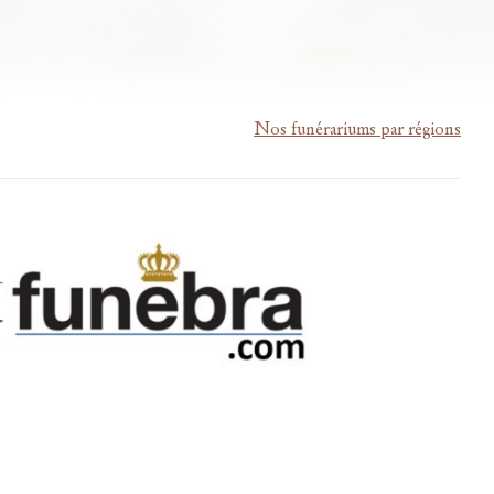
Nos funérariums par régions
m-lardau-laffut.be
Cookies
Vie privée
Disclaimer