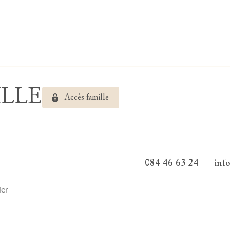
ILLE
Accès famille
084 46 63 24
inf
ier