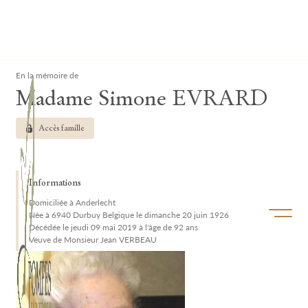
Lardau - Laffut Funérariums
Clos
En la mémoire de
Madame Simone EVRARD
Accès famille
Informations
Domiciliée à Anderlecht
Ouvrir/f
Née à 6940 Durbuy Belgique le dimanche 20 juin 1926
Décédée le jeudi 09 mai 2019 à l'âge de 92 ans
Veuve de Monsieur Jean VERBEAU