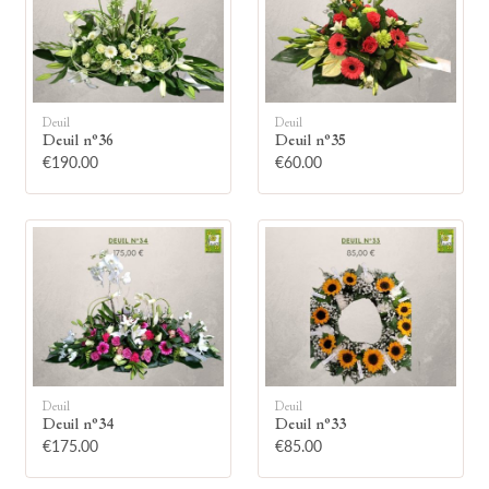
Deuil
Deuil
Deuil n°36
Deuil n°35
🕯
€190.00
€60.00
Allumez une bougie
Montrez votre soutien à la famille en
allumant symboliquement une bougie.
Votre prénom
Deuil
Deuil
Deuil n°34
Deuil n°33
€175.00
€85.00