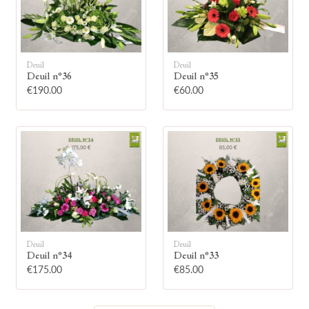
Deuil
Deuil
Deuil n°36
Deuil n°35
🕯
€190.00
€60.00
Allumez une bougie
Montrez votre soutien à la famille en
allumant symboliquement une bougie.
Votre prénom
Deuil
Deuil
Deuil n°34
Deuil n°33
€175.00
€85.00
Votre nom