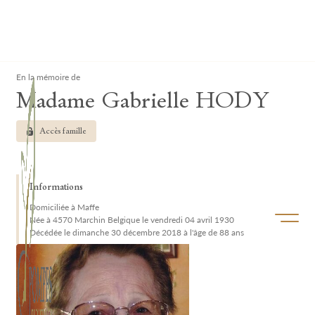
Lardau - Laffut Funérariums
Clos
En la mémoire de
Madame Gabrielle HODY
Accès famille
Informations
Domiciliée à Maffe
Ouvrir/f
Née à 4570 Marchin Belgique le vendredi 04 avril 1930
Décédée le dimanche 30 décembre 2018 à l'âge de 88 ans