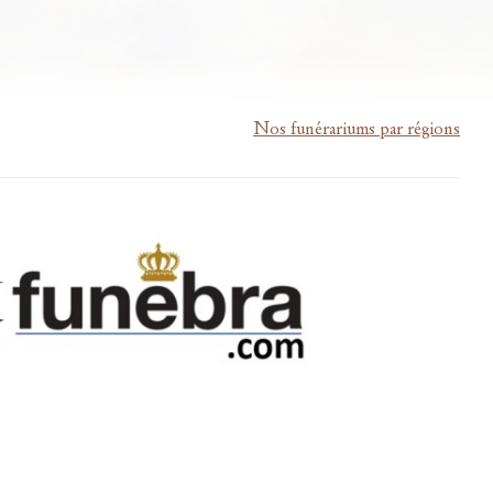
Nos funérariums par régions
m-lardau-laffut.be
Cookies
Vie privée
Disclaimer