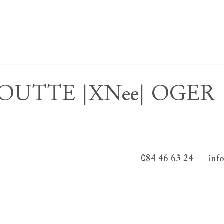
EBOUTTE |XNee| OGER
084 46 63 24
inf