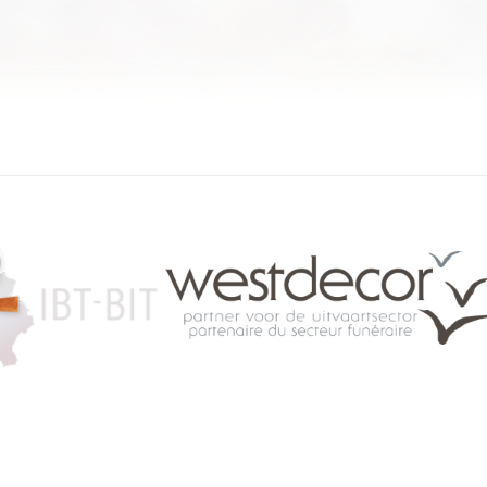
084 46 63 24
info@funerariu