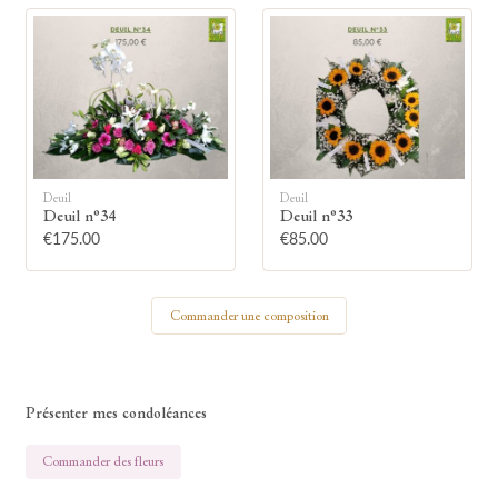
🕯
Allumez une bougie
Montrez votre soutien à la famille en
allumant symboliquement une bougie.
Deuil
Deuil
Deuil n°34
Deuil n°33
€175.00
€85.00
Votre prénom
Commander une composition
Votre nom
Présenter mes condoléances
Commander des fleurs