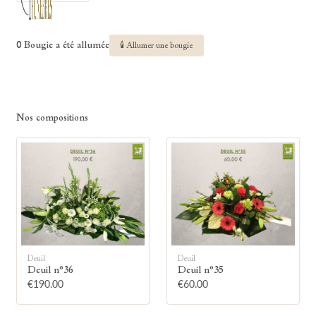
0 Bougie a été allumée
🕯 Allumer une bougie
Nos compositions
Deuil
Deuil
Deuil n°36
Deuil n°35
€190.00
€60.00