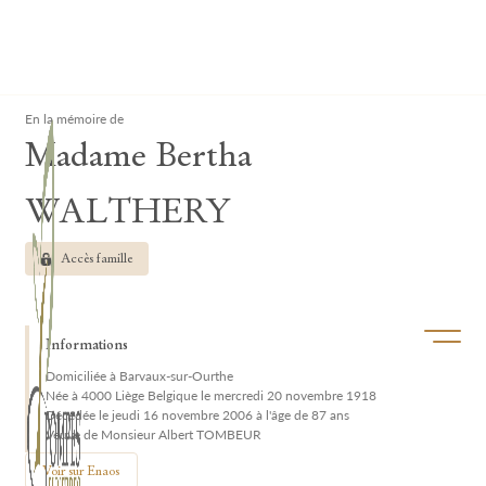
Lardau - Laffut Funérariums
Clos
En la mémoire de
Madame Bertha
WALTHERY
Accès famille
Ouvrir/f
Informations
Domiciliée à Barvaux-sur-Ourthe
Née à 4000 Liège Belgique le mercredi 20 novembre 1918
Décédée le jeudi 16 novembre 2006 à l'âge de 87 ans
Veuve de Monsieur Albert TOMBEUR
Voir sur Enaos