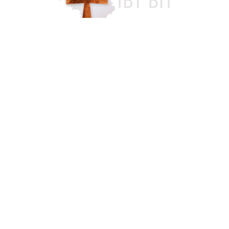
Accès famille
084 46 63 24
info@funerarium-lardau-laffut.be
Cookies
Vie privée
Disclaimer