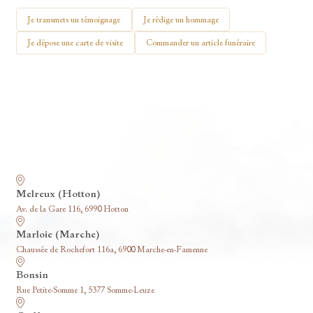
🕯 Allumer ma bougie
Je transmets un témoignage
Je rédige un hommage
Je dépose une carte de visite
Commander un article funéraire
Nos funérariums
Melreux (Hotton)
Av. de la Gare 116, 6990 Hotton
Marloie (Marche)
Chaussée de Rochefort 116a, 6900 Marche-en-Famenne
Bonsin
Rue Petite-Somme 1, 5377 Somme-Leuze