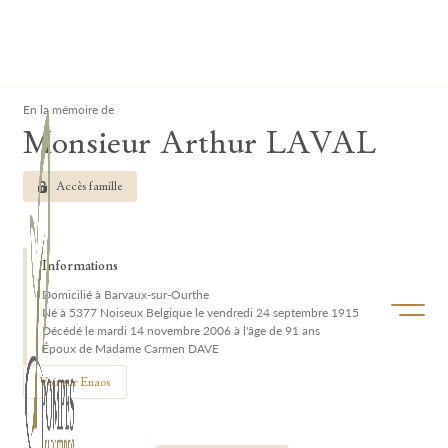
Lardau - Laffut Funérariums
Clos
En la mémoire de
Monsieur Arthur LAVAL
Accès famille
Informations
Domicilié à Barvaux-sur-Ourthe
Ouvrir/f
Né à 5377 Noiseux Belgique le vendredi 24 septembre 1915
Décédé le mardi 14 novembre 2006 à l'âge de 91 ans
Époux de Madame Carmen DAVE
Voir sur Enaos