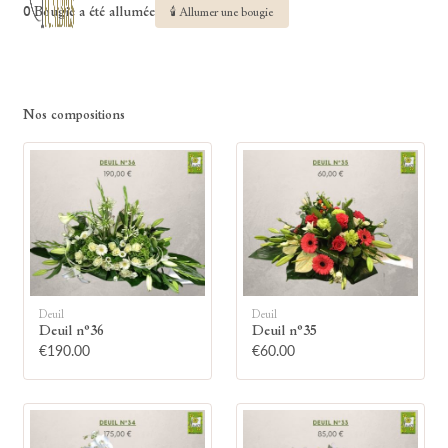
0 Bougie a été allumée
🕯 Allumer une bougie
Nos compositions
Deuil
Deuil
Deuil n°36
Deuil n°35
€190.00
€60.00