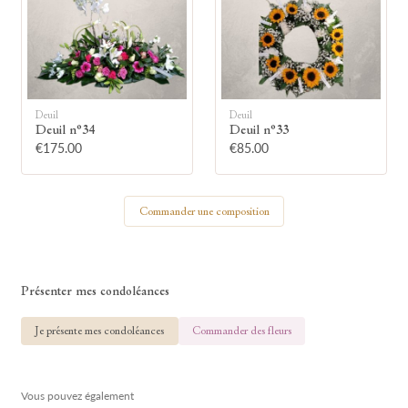
🕯
Allumez une bougie
Deuil
Deuil
Montrez votre soutien à la famille en
Deuil n°34
Deuil n°33
allumant symboliquement une bougie.
€175.00
€85.00
Votre prénom
Commander une composition
Présenter mes condoléances
Votre nom
Je présente mes condoléances
Commander des fleurs
Vous pouvez également