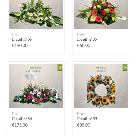
Deuil
Deuil
Deuil n°36
Deuil n°35
🕯
€190.00
€60.00
Allumez une bougie
Montrez votre soutien à la famille en
allumant symboliquement une bougie.
Votre prénom
Deuil
Deuil
Deuil n°34
Deuil n°33
€175.00
€85.00