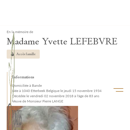
Lardau - Laffut Funérariums
Clos
En la mémoire de
Madame Yvette LEFEBVRE
Accès famille
Informations
Domiciliée à Bande
Ouvrir/f
Née à 1040 Etterbeek Belgique le jeudi 15 novembre 1934
Décédée le vendredi 02 novembre 2018 à l'âge de 83 ans
Veuve de Monsieur Pierre LANGE