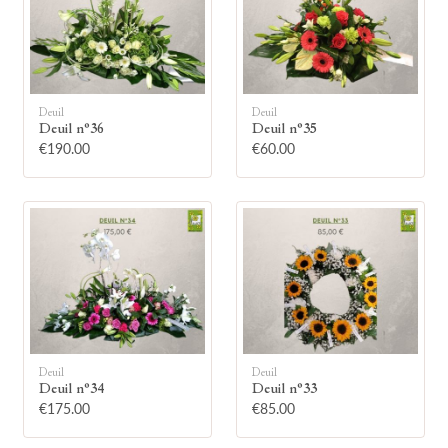
Deuil
Deuil
Deuil n°36
Deuil n°35
🕯
€190.00
€60.00
Allumez une bougie
Montrez votre soutien à la famille en
allumant symboliquement une bougie.
Votre prénom
Deuil
Deuil
Deuil n°34
Deuil n°33
€175.00
€85.00