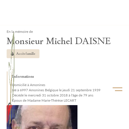
Lardau - Laffut Funérariums
Clos
En la mémoire de
Monsieur Michel DAISNE
Accès famille
Informations
Domicilié à Amonines
Ouvrir/f
Né à 6997 Amonines Belgique le jeudi 21 septembre 1939
Décédé le mercredi 31 octobre 2018 à l'âge de 79 ans
Époux de Madame Marie-Thérèse LECART