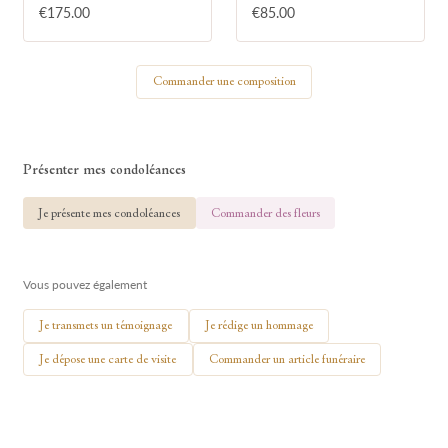
€175.00
€85.00
Votre nom
Commander une composition
🕯 Allumer ma bougie
Présenter mes condoléances
Je présente mes condoléances
Commander des fleurs
Vous pouvez également
Je transmets un témoignage
Je rédige un hommage
Je dépose une carte de visite
Commander un article funéraire