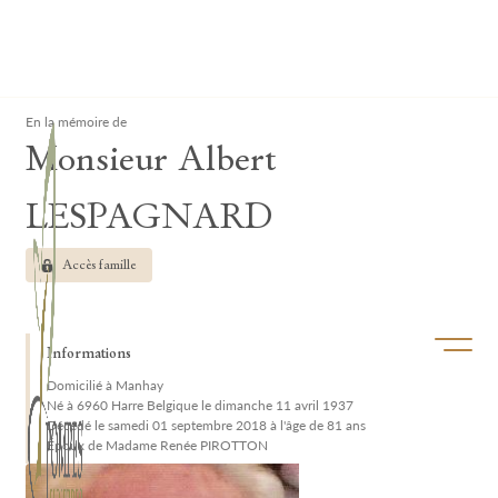
Lardau - Laffut Funérariums
Clos
En la mémoire de
Monsieur Albert
LESPAGNARD
Accès famille
Ouvrir/f
Informations
Domicilié à Manhay
Né à 6960 Harre Belgique le dimanche 11 avril 1937
Décédé le samedi 01 septembre 2018 à l'âge de 81 ans
Époux de Madame Renée PIROTTON