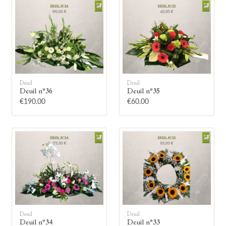
🕯
Deuil
Deuil
Deuil n°36
Deuil n°35
€190.00
€60.00
Allumez une bougie
Montrez votre soutien à la famille en
allumant symboliquement une bougie.
Votre prénom
Deuil
Deuil
Deuil n°34
Deuil n°33