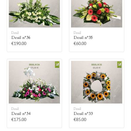
Deuil
Deuil
Deuil n°36
Deuil n°35
🕯
€190.00
€60.00
Allumez une bougie
Montrez votre soutien à la famille en
allumant symboliquement une bougie.
Votre prénom
Deuil
Deuil
Deuil n°34
Deuil n°33
€175.00
€85.00