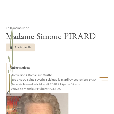
Lardau - Laffut Funérariums
Clos
En la mémoire de
Madame Simone PIRARD
Accès famille
Informations
Domiciliée à Bomal-sur-Ourthe
Ouvrir/f
Née à 4550 Saint-Séverin Belgique le mardi 09 septembre 1930
Décédée le vendredi 24 août 2018 à l'âge de 87 ans
Veuve de Monsieur Hubert HALLEUX